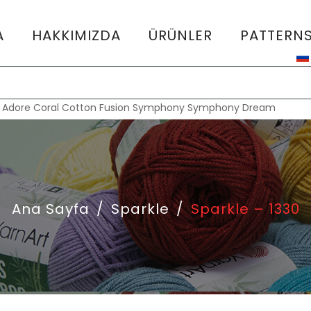
A
HAKKIMIZDA
ÜRÜNLER
PATTERN
:
Adore
Coral
Cotton Fusion
Symphony
Symphony Dream
Ana Sayfa
/
Sparkle
/
Sparkle – 1330