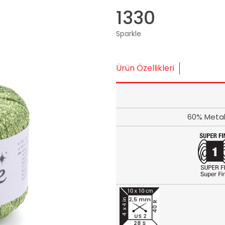
1330
Sparkle
Ürün Özellikleri
60% Metal
2,5 mm
40 R
US 2
28 S