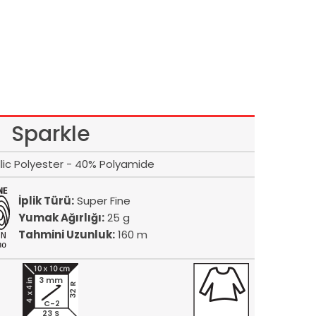
Sparkle
lic Polyester - 40% Polyamide
İplik Türü:
Super Fine
Yumak Ağırlığı:
25 g
Tahmini Uzunluk:
160 m
3 mm
32 R
C-2
23 S