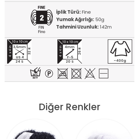
İplik Türü:
Fine
Yumak Ağırlığı:
50g
Tahmini Uzunluk:
142m
3,5mm
4mm
32 R
26 R
US 4
F-5
~400g
24 S
20 S
Diğer Renkler