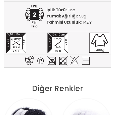
İplik Türü:
Fine
Yumak Ağırlığı:
50g
Tahmini Uzunluk:
142m
3,5mm
4mm
32 R
26 R
US 4
F-5
~400g
24 S
20 S
Diğer Renkler