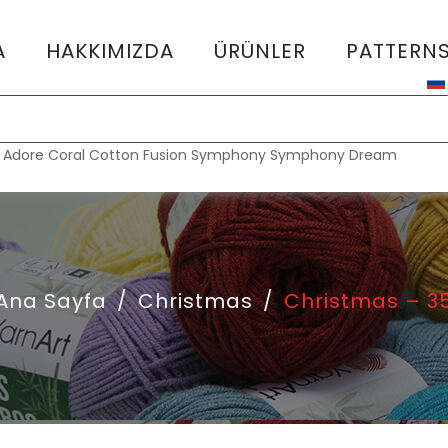
A
HAKKIMIZDA
ÜRÜNLER
PATTERN
:
Adore
Coral
Cotton Fusion
Symphony
Symphony Dream
Ana Sayfa
/
Christmas
/
Christmas – 3