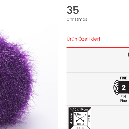
35
Christmas
Ürün Özellikleri
3,5mm
32 R
US 4
24 S