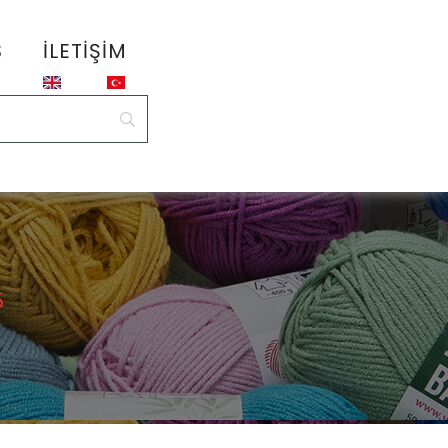
S
İLETIŞIM
5