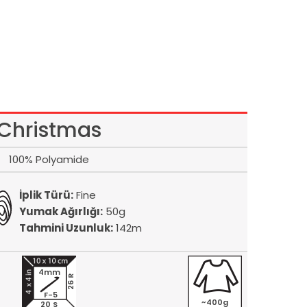
Christmas
100% Polyamide
İplik Türü:
Fine
Yumak Ağırlığı:
50g
Tahmini Uzunluk:
142m
4mm
26 R
F-5
~400g
20 S