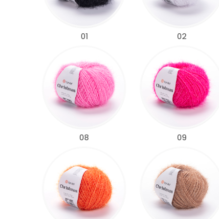
01
02
08
09