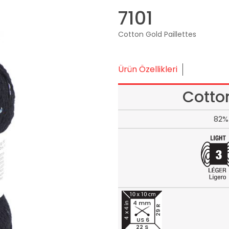
7101
Cotton Gold Paillettes
Ürün Özellikleri
Cotton
82%
4 mm
29 R
US 6
22 S