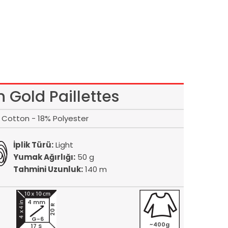
 Gold Paillettes
 Cotton - 18% Polyester
İplik Türü:
Light
Yumak Ağırlığı:
50 g
Tahmini Uzunluk:
140 m
4 mm
20 R
G-6
~400g
17 S