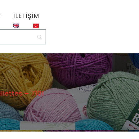
S
İLETIŞIM
llettes – 7101