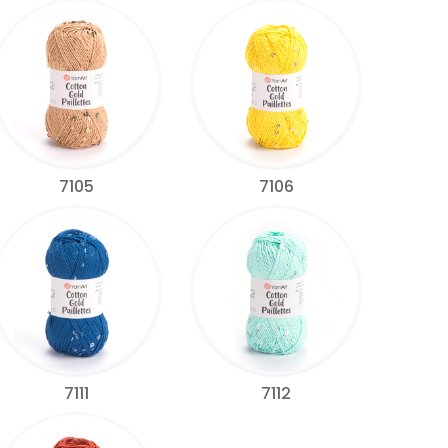
7105
7106
7111
7112