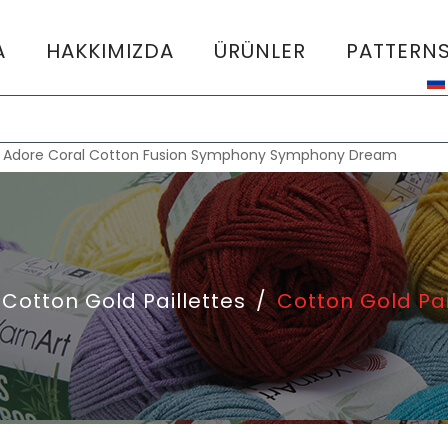
A
HAKKIMIZDA
ÜRÜNLER
PATTERN
:
Adore
Coral
Cotton Fusion
Symphony
Symphony Dream
Cotton Gold Paillettes
/
Cotton Gold Pai