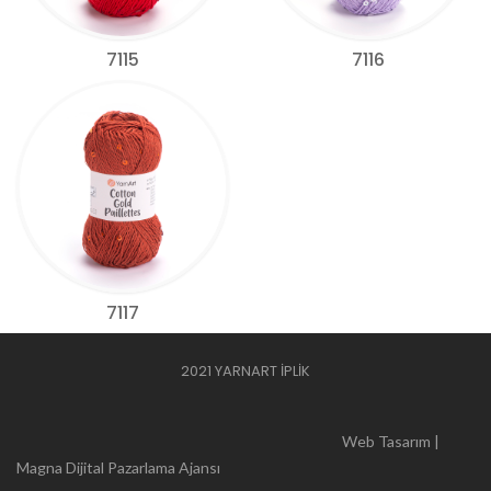
7115
7116
7117
2021 YARNART İPLİK
Web Tasarım |
Magna Dijital Pazarlama Ajansı