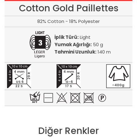
Cotton Gold Paillettes
82% Cotton - 18% Polyester
İplik Türü:
Light
Yumak Ağırlığı:
50 g
Tahmini Uzunluk:
140 m
4 mm
4 mm
20 R
29 R
US 6
G-6
~400g
22 S
17 S
Diğer Renkler