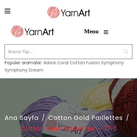
≡
Menu
Popüler aramalar:
Adore
Coral
Cotton Fusion
Symphony
Symphony Dream
Ana Sayfa
/
Cotton Gold Paillettes
/
Cotton Gold Paillettes – 7110