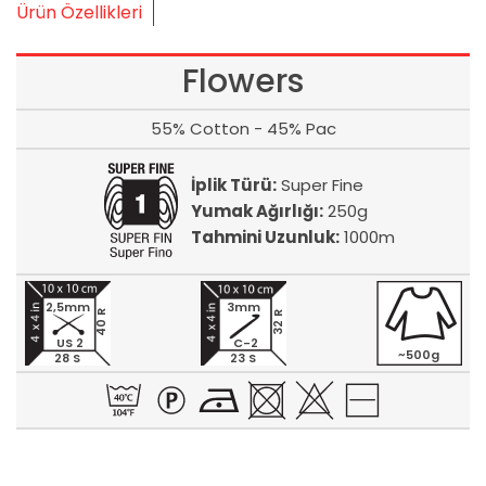
Ürün Özellikleri
Flowers
55% Cotton - 45% Pac
İplik Türü:
Super Fine
Yumak Ağırlığı:
250g
Tahmini Uzunluk:
1000m
2,5mm
3mm
40 R
32 R
US 2
C-2
~500g
28 S
23 S