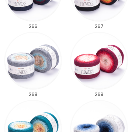
266
267
268
269