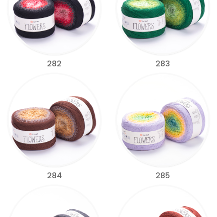
282
283
284
285