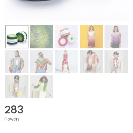
283
Flowers