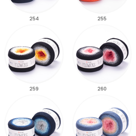
254
255
259
260