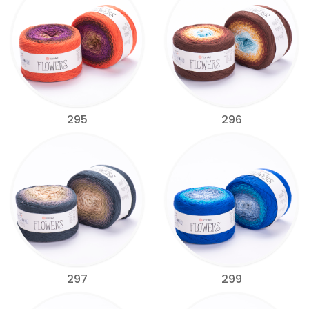
295
296
297
299