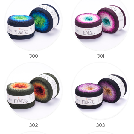
300
301
302
303