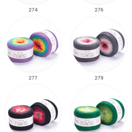
274
276
277
279