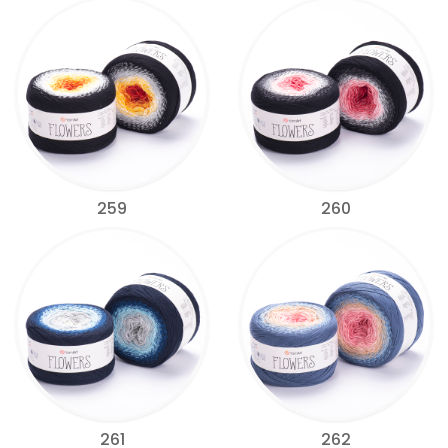
259
260
261
262