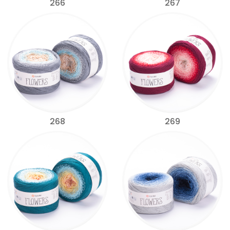
266
267
268
269