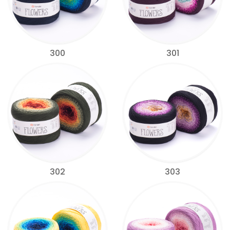
300
301
302
303