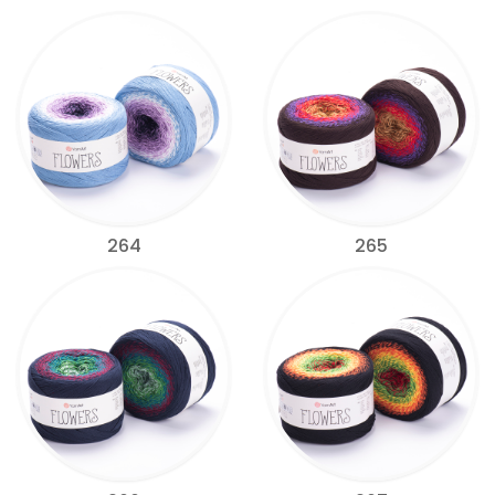
264
265