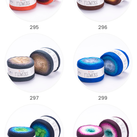
295
296
297
299