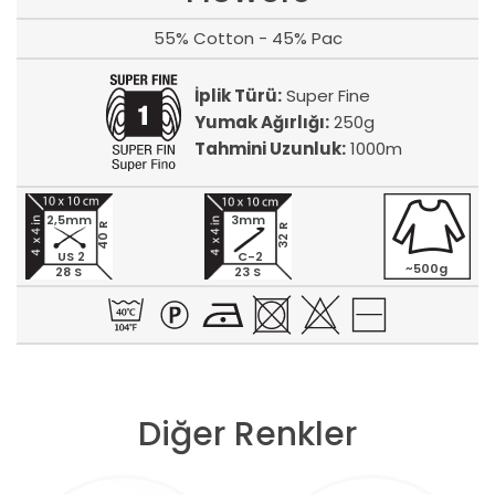
55% Cotton - 45% Pac
İplik Türü:
Super Fine
Yumak Ağırlığı:
250g
Tahmini Uzunluk:
1000m
2,5mm
3mm
40 R
32 R
US 2
C-2
~500g
28 S
23 S
Diğer Renkler