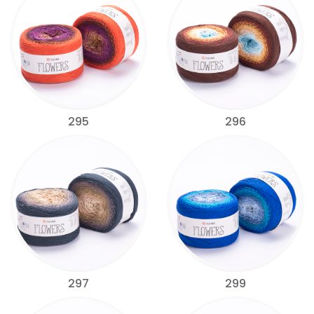
295
296
297
299