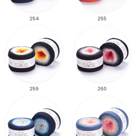
254
255
259
260