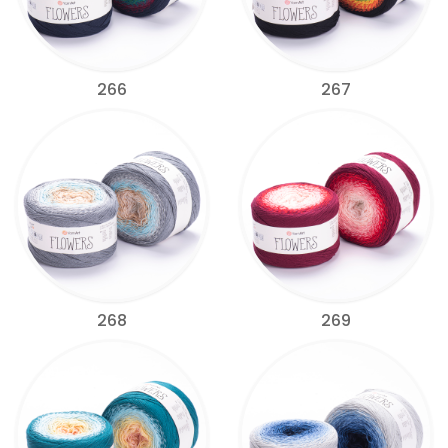
266
267
268
269