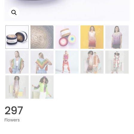
297
Flowers