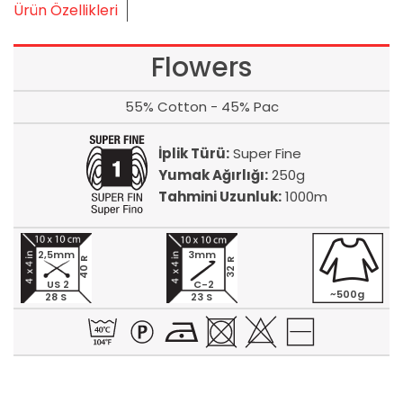
Ürün Özellikleri
Flowers
55% Cotton - 45% Pac
İplik Türü:
Super Fine
Yumak Ağırlığı:
250g
Tahmini Uzunluk:
1000m
2,5mm
3mm
40 R
32 R
US 2
C-2
~500g
28 S
23 S