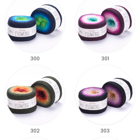
300
301
302
303