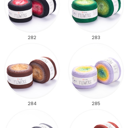
282
283
284
285