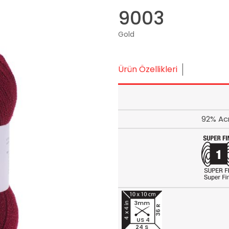
9003
Gold
Ürün Özellikleri
92% Acr
3mm
36 R
US 4
24 S