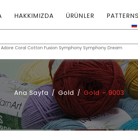
A
HAKKIMIZDA
ÜRÜNLER
PATTERN
:
Adore
Coral
Cotton Fusion
Symphony
Symphony Dream
Ana Sayfa
/
Gold
/
Gold – 9003