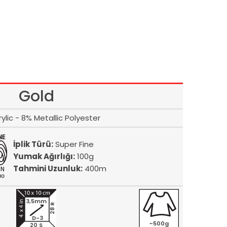
Gold
ylic - 8% Metallic Polyester
İplik Türü:
Super Fine
Yumak Ağırlığı:
100g
Tahmini Uzunluk:
400m
3,5mm
28 R
D-3
~500g
20 S