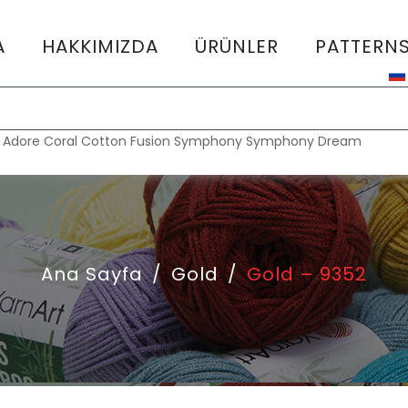
A
HAKKIMIZDA
ÜRÜNLER
PATTERN
:
Adore
Coral
Cotton Fusion
Symphony
Symphony Dream
Ana Sayfa
/
Gold
/
Gold – 9352