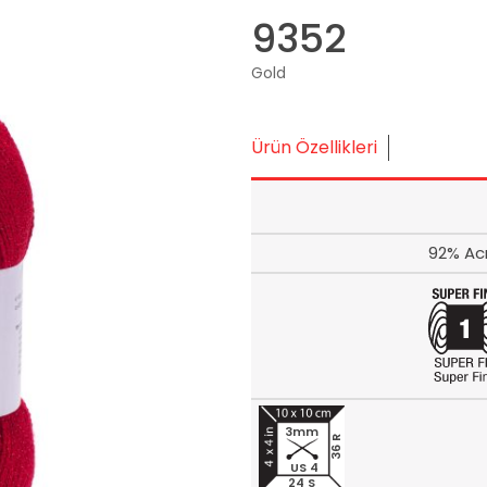
9352
Gold
Ürün Özellikleri
92% Acr
3mm
36 R
US 4
24 S