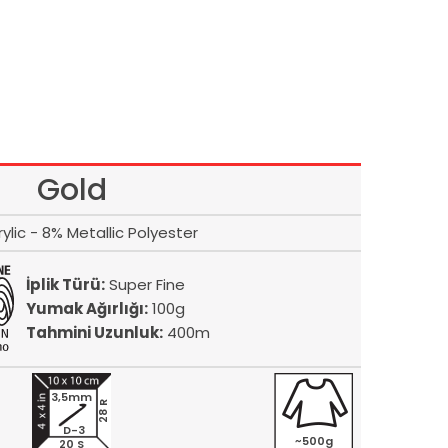
Gold
ylic - 8% Metallic Polyester
İplik Türü:
Super Fine
Yumak Ağırlığı:
100g
Tahmini Uzunluk:
400m
3,5mm
28 R
D-3
~500g
20 S