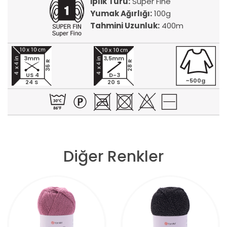
İplik Türü:
Super Fine
Yumak Ağırlığı:
100g
Tahmini Uzunluk:
400m
3mm
3,5mm
36 R
28 R
US 4
D-3
~500g
24 S
20 S
Diğer Renkler