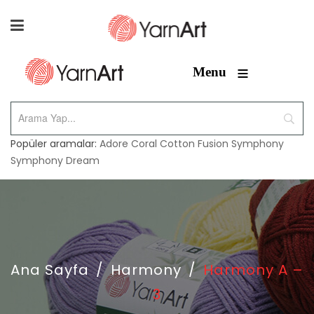
≡
Menu
Popüler aramalar:
Adore
Coral
Cotton Fusion
Symphony
Symphony Dream
Ana Sayfa
/
Harmony
/
Harmony A –
3