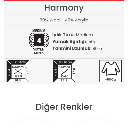
Harmony
60% Wool - 40% Acrylic
İplik Türü:
Medium
Yumak Ağırlığı:
50g
Tahmini Uzunluk:
80m
5,5mm
6,5mm
20 R
17 R
US 9
K-10
~500g
16 S
13 S
Diğer Renkler