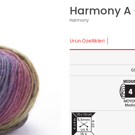
Harmony A 
Harmony
Ürün Özellikleri
6
5,5mm
20 R
US 9
16 S