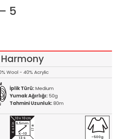
– 5
Harmony
0% Wool - 40% Acrylic
İplik Türü:
Medium
Yumak Ağırlığı:
50g
Tahmini Uzunluk:
80m
6,5mm
17 R
K-10
~500g
13 S