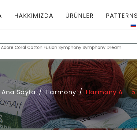
A
HAKKIMIZDA
ÜRÜNLER
PATTERN
:
Adore
Coral
Cotton Fusion
Symphony
Symphony Dream
Ana Sayfa
/
Harmony
/
Harmony A – 5