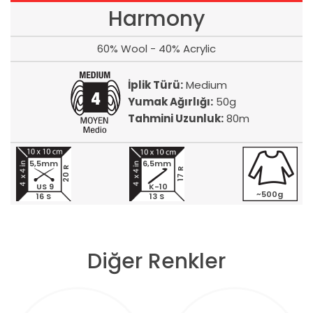
Harmony
60% Wool - 40% Acrylic
İplik Türü:
Medium
Yumak Ağırlığı:
50g
Tahmini Uzunluk:
80m
5,5mm
6,5mm
20 R
17 R
US 9
K-10
~500g
16 S
13 S
Diğer Renkler