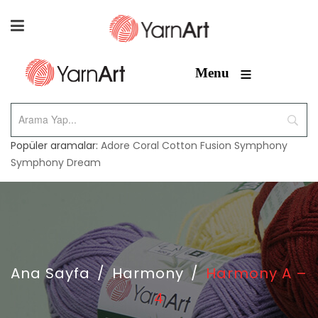
≡
Menu
Popüler aramalar:
Adore
Coral
Cotton Fusion
Symphony
Symphony Dream
Ana Sayfa
/
Harmony
/
Harmony A –
4