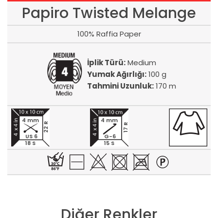
Papiro Twisted Melange
100% Raffia Paper
İplik Türü:
Medium
Yumak Ağırlığı:
100 g
Tahmini Uzunluk:
170 m
4 mm
4 mm
22 R
17 R
US 6
G-6
18 S
15 S
Diğer Renkler