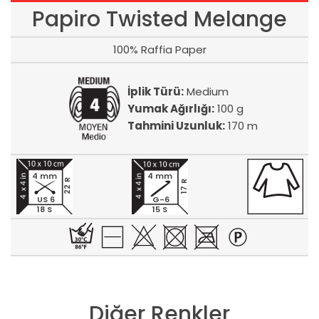
Papiro Twisted Melange
100% Raffia Paper
İplik Türü:
Medium
Yumak Ağırlığı:
100 g
Tahmini Uzunluk:
170 m
4 mm
4 mm
22 R
17 R
US 6
G-6
18 S
15 S
Diğer Renkler