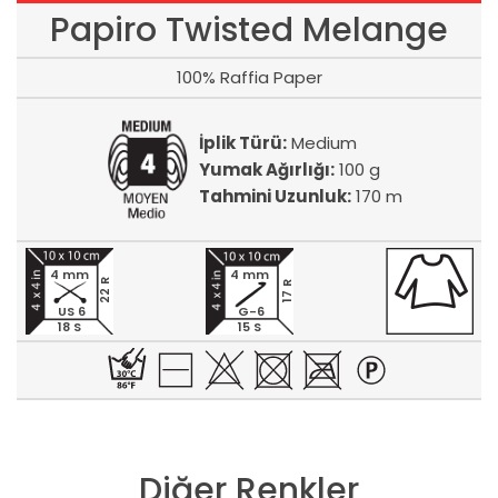
Papiro Twisted Melange
100% Raffia Paper
İplik Türü:
Medium
Yumak Ağırlığı:
100 g
Tahmini Uzunluk:
170 m
4 mm
4 mm
22 R
17 R
US 6
G-6
18 S
15 S
Diğer Renkler