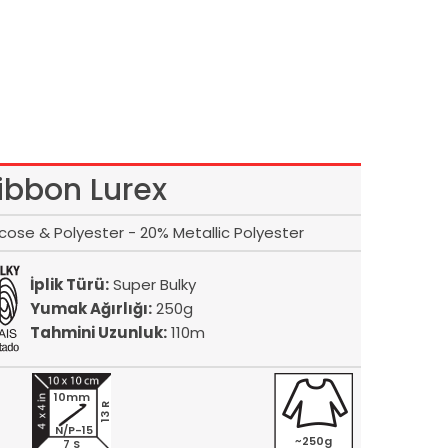
ibbon Lurex
ose & Polyester - 20% Metallic Polyester
İplik Türü:
Super Bulky
Yumak Ağırlığı:
250g
Tahmini Uzunluk:
110m
10mm
13 R
N/P-15
~250g
7 S