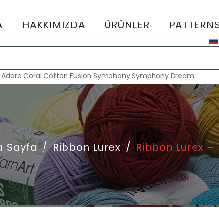
A
HAKKIMIZDA
ÜRÜNLER
PATTERN
:
Adore
Coral
Cotton Fusion
Symphony
Symphony Dream
a Sayfa
/
Ribbon Lurex
/
Ribbon Lurex –