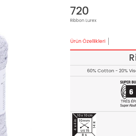
720
Ribbon Lurex
Ürün Özellikleri
R
60% Cotton - 20% Visc
10mm
14 R
US 15
8 S