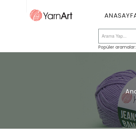
ANASAYF
Popüler aramalar
An