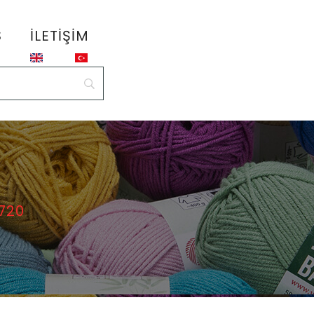
S
İLETIŞIM
 720