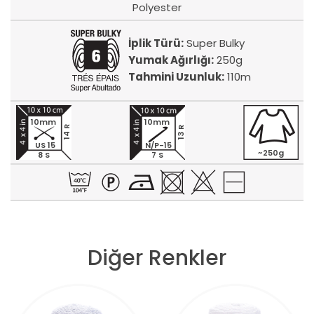
Polyester
İplik Türü:
Super Bulky
Yumak Ağırlığı:
250g
Tahmini Uzunluk:
110m
10mm
10mm
14 R
13 R
US 15
N/P-15
~250g
8 S
7 S
Diğer Renkler