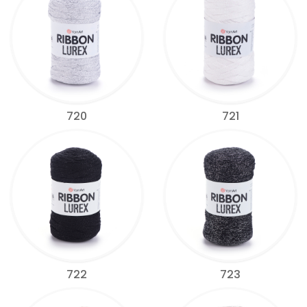
720
721
722
723