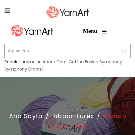
≡
Menu
Popüler aramalar:
Adore
Coral
Cotton Fusion
Symphony
Symphony Dream
Ana Sayfa
/
Ribbon Lurex
/
Ribbon
Lurex – 743