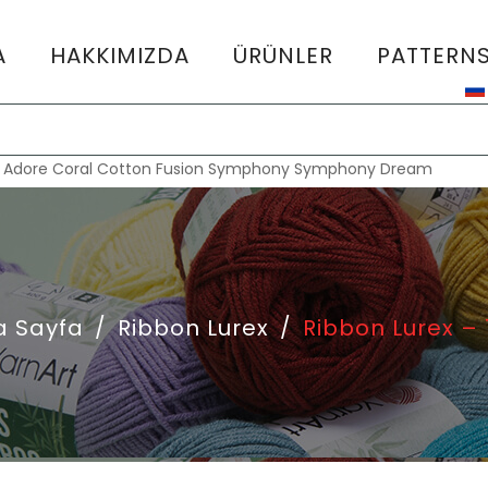
A
HAKKIMIZDA
ÜRÜNLER
PATTERN
:
Adore
Coral
Cotton Fusion
Symphony
Symphony Dream
a Sayfa
/
Ribbon Lurex
/
Ribbon Lurex –