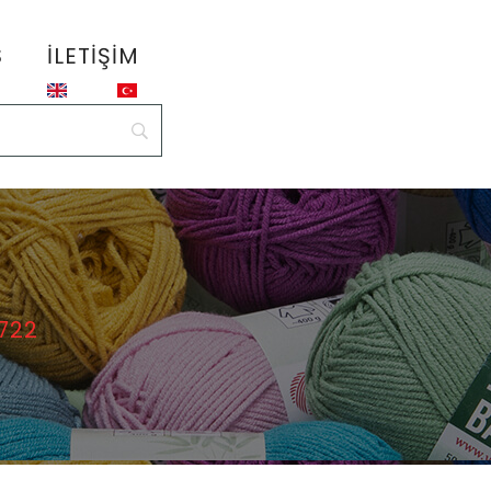
S
İLETIŞIM
 722