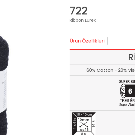
722
Ribbon Lurex
Ürün Özellikleri
R
60% Cotton - 20% Visc
10mm
14 R
US 15
8 S