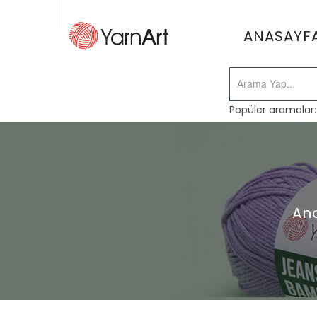
ANASAYF
Popüler aramalar
An