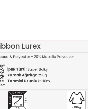
ibbon Lurex
ose & Polyester - 20% Metallic Polyester
İplik Türü:
Super Bulky
Yumak Ağırlığı:
250g
Tahmini Uzunluk:
110m
10mm
13 R
N/P-15
~250g
7 S