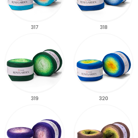
317
318
319
320