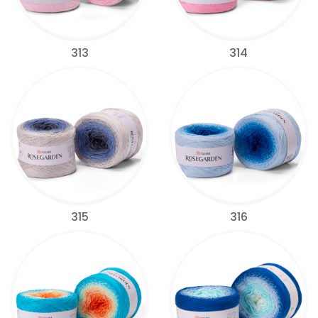
313
314
315
316