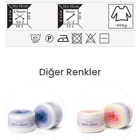
2,5mm
3mm
40 R
32 R
US 2
C-2
~500g
28 S
23 S
Diğer Renkler