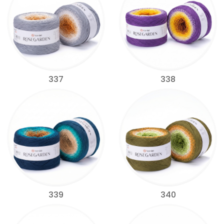
337
338
339
340