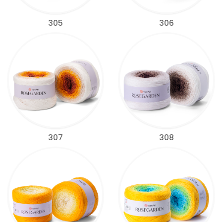
305
306
307
308