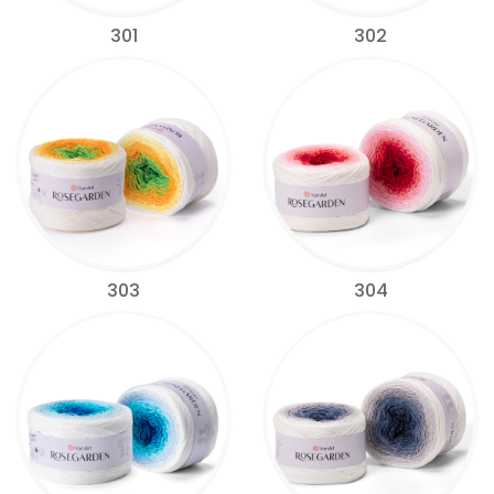
301
302
303
304