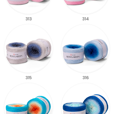
313
314
315
316