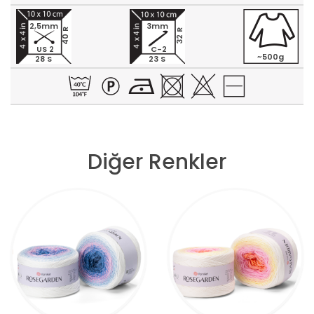
2,5mm
3mm
40 R
32 R
US 2
C-2
~500g
28 S
23 S
Diğer Renkler