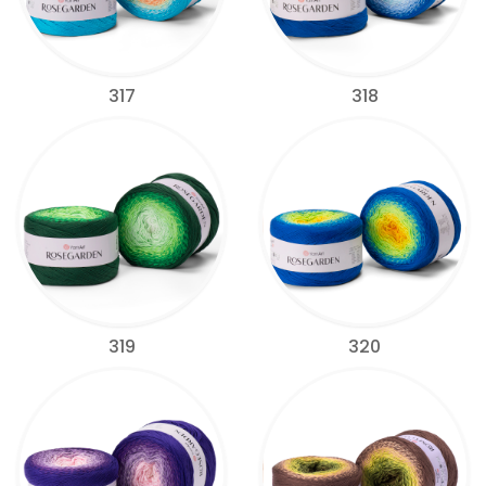
317
318
319
320