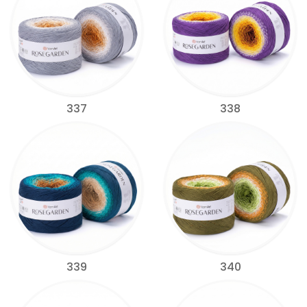
337
338
339
340