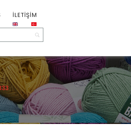
S
İLETIŞIM
333