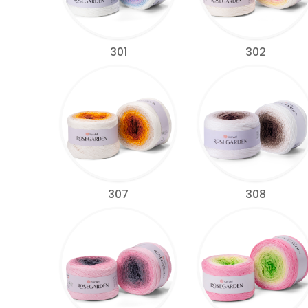
301
302
307
308