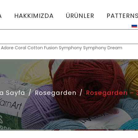
A
HAKKIMIZDA
ÜRÜNLER
PATTERN
:
Adore
Coral
Cotton Fusion
Symphony
Symphony Dream
a Sayfa
/
Rosegarden
/
Rosegarden – 