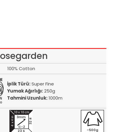
osegarden
100% Cotton
İplik Türü:
Super Fine
Yumak Ağırlığı:
250g
Tahmini Uzunluk:
1000m
3mm
32 R
C-2
~500g
23 S