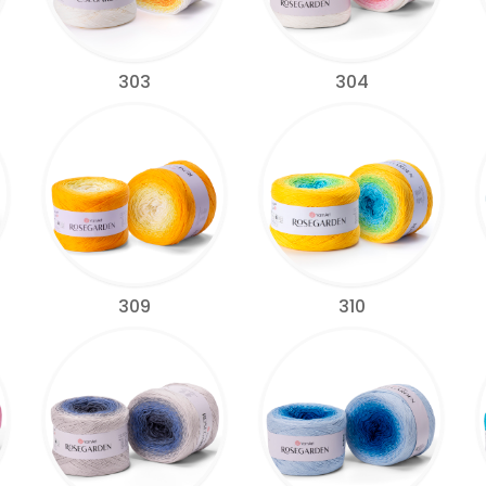
303
304
309
310