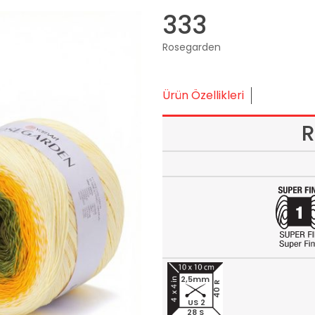
333
Rosegarden
Ürün Özellikleri
R
2,5mm
40 R
US 2
28 S