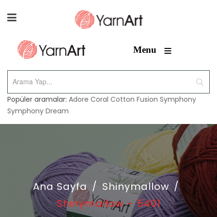
≡
Menu
Popüler aramalar:
Adore
Coral
Cotton Fusion
Symphony
Symphony Dream
Ana Sayfa
/
Shinymallow
/
Shinymallow – 5401