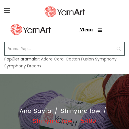
≡
Menu
Popüler aramalar:
Adore
Coral
Cotton Fusion
Symphony
Symphony Dream
Ana Sayfa
/
Shinymallow
/
Shinymallow – 5409