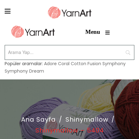
≡
Menu
Popüler aramalar:
Adore
Coral
Cotton Fusion
Symphony
Symphony Dream
Ana Sayfa
/
Shinymallow
/
Shinymallow – 5404