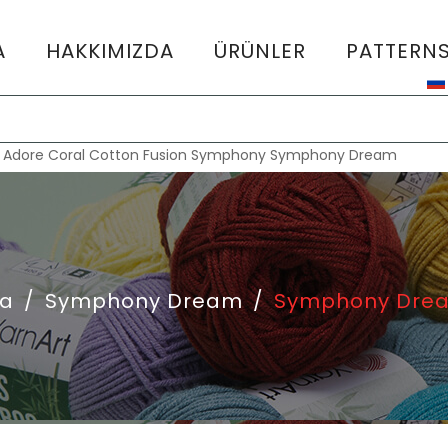
A
HAKKIMIZDA
ÜRÜNLER
PATTERN
:
Adore
Coral
Cotton Fusion
Symphony
Symphony Dream
fa
/
Symphony Dream
/
Symphony Drea