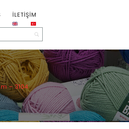
S
İLETIŞIM
m – 3104