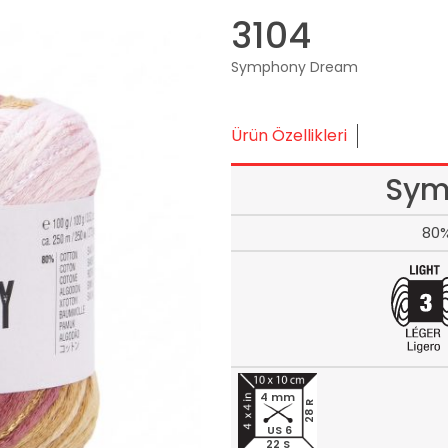
3104
Symphony Dream
Ürün Özellikleri
Sym
80%
4 mm
28 R
US 6
22 S