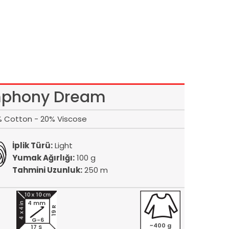
phony Dream
 Cotton - 20% Viscose
İplik Türü:
Light
Yumak Ağırlığı:
100 g
Tahmini Uzunluk:
250 m
4 mm
19 R
G-6
~400 g
17 S