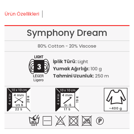
Ürün Özellikleri
Symphony Dream
80% Cotton - 20% Viscose
İplik Türü:
Light
Yumak Ağırlığı:
100 g
Tahmini Uzunluk:
250 m
4 mm
4 mm
28 R
19 R
US 6
G-6
~400 g
22 S
17 S