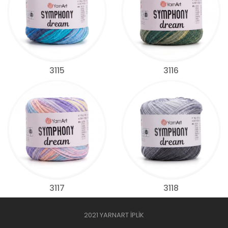
3115
3116
3117
3118
2021 YARNART İPLİK