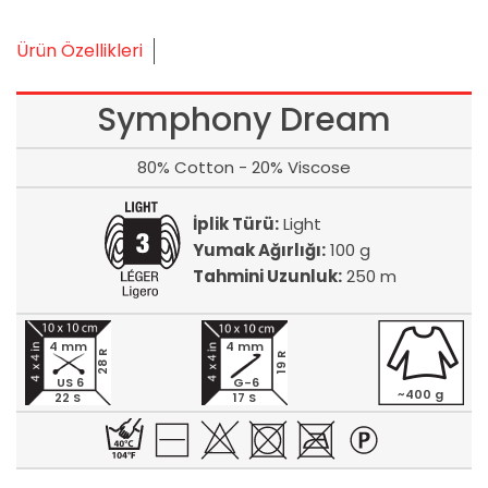
Ürün Özellikleri
Symphony Dream
80% Cotton - 20% Viscose
İplik Türü:
Light
Yumak Ağırlığı:
100 g
Tahmini Uzunluk:
250 m
4 mm
4 mm
28 R
19 R
US 6
G-6
~400 g
22 S
17 S