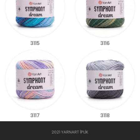
3115
3116
3117
3118
2021 YARNART İPLİK