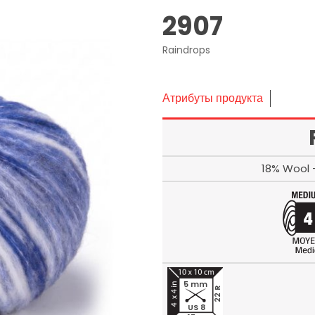
2907
Raindrops
Атрибуты продукта
18% Wool 
5 mm
22 R
US 8