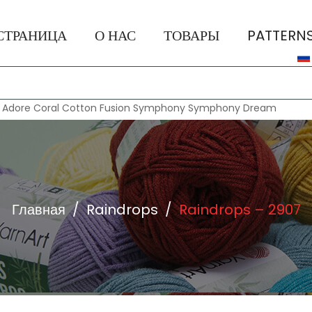
СТРАНИЦА
О НАС
ТОВАРЫ
PATTERN
:
Adore
Coral
Cotton Fusion
Symphony
Symphony Dream
Главная
/
Raindrops
/
Raindrops – 2907