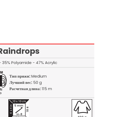
Raindrops
- 35% Polyamide - 47% Acrylic
Тип пряжи:
Medium
Лучший вес:
50 g
Расчетная длина:
115 m
5 mm
18 R
H-8