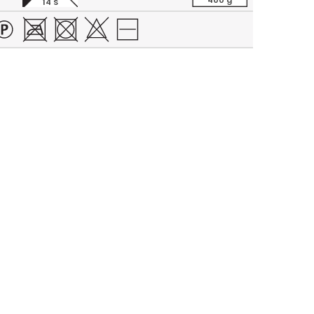
400 g
14 S