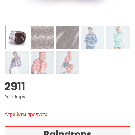
2911
Raindrops
Атрибуты продукта
Raindrops