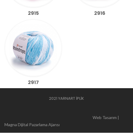
2915
2916
2917
2021 YARNART İPLİK
Web Tasarım |
Magna Dijital Pazarlama Ajansı