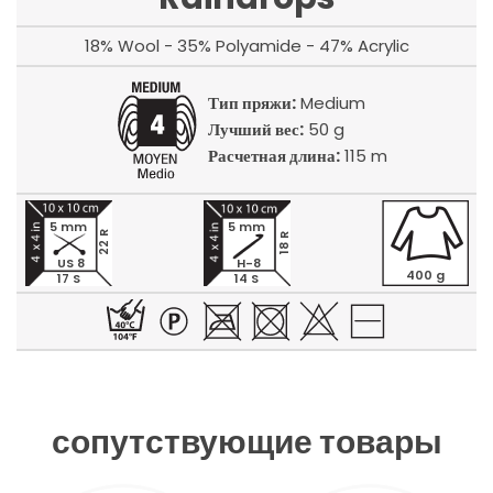
18% Wool - 35% Polyamide - 47% Acrylic
Тип пряжи:
Medium
Лучший вес:
50 g
Расчетная длина:
115 m
5 mm
5 mm
22 R
18 R
US 8
H-8
400 g
17 S
14 S
сопутствующие товары