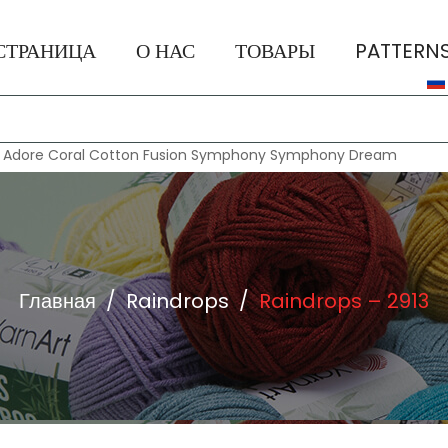
СТРАНИЦА
О НАС
ТОВАРЫ
PATTERN
:
Adore
Coral
Cotton Fusion
Symphony
Symphony Dream
Главная
/
Raindrops
/
Raindrops – 2913