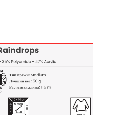
Raindrops
- 35% Polyamide - 47% Acrylic
Тип пряжи:
Medium
Лучший вес:
50 g
Расчетная длина:
115 m
5 mm
18 R
H-8