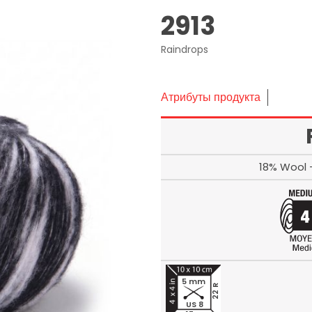
2913
Raindrops
Атрибуты продукта
18% Wool 
5 mm
22 R
US 8