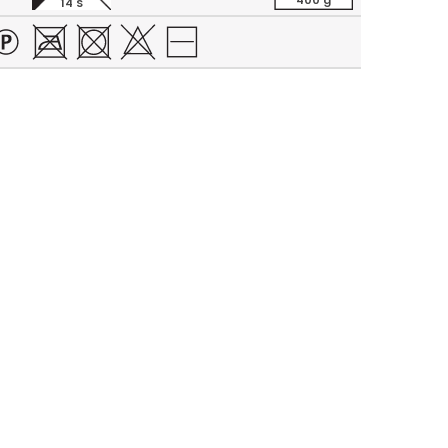
400 g
14 S