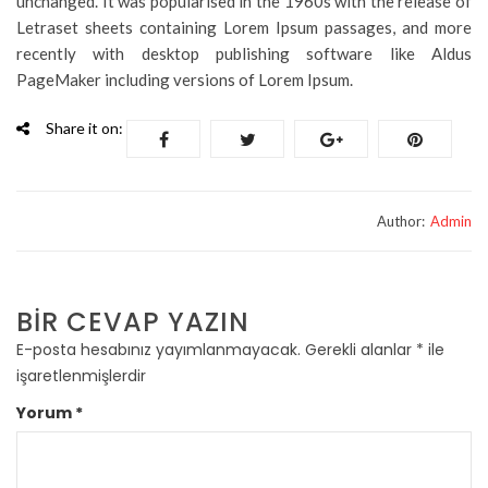
unchanged. It was popularised in the 1960s with the release of
Letraset sheets containing Lorem Ipsum passages, and more
recently with desktop publishing software like Aldus
PageMaker including versions of Lorem Ipsum.
Share it on:
Author:
Admin
BIR CEVAP YAZIN
E-posta hesabınız yayımlanmayacak.
Gerekli alanlar
*
ile
işaretlenmişlerdir
Yorum
*