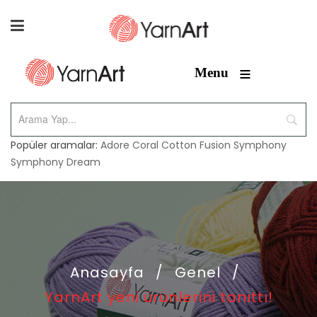
≡
Menu
Popüler aramalar:
Adore
Coral
Cotton Fusion
Symphony
Symphony Dream
Anasayfa
/
Genel
/
YarnArt yeni ürünlerini tanıttı!