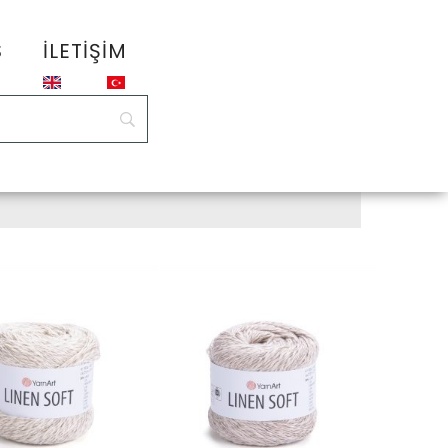
S
İLETIŞIM