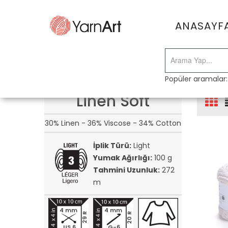
ANASAYF
Popüler aramalar
Linen Soft
30% Linen - 36% Viscose - 34% Cotton
İplik Türü:
Light
Yumak Ağırlığı:
100 g
Tahmini Uzunluk:
272
m
4 mm
4 mm
20 R
29 R
US 6
G-6