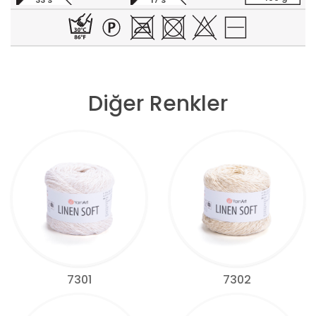
33 S
17 S
Diğer Renkler
7301
7302