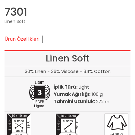
7301
Linen Soft
Ürün Özellikleri
Linen Soft
30% Linen - 36% Viscose - 34% Cotton
İplik Türü:
Light
Yumak Ağırlığı:
100 g
Tahmini Uzunluk:
272 m
4 mm
4 mm
20 R
29 R
US 6
G-6
~400 g