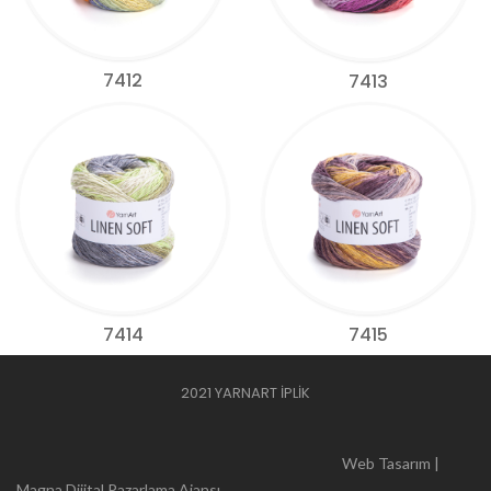
7412
7413
7414
7415
2021 YARNART İPLİK
Web Tasarım |
Magna Dijital Pazarlama Ajansı