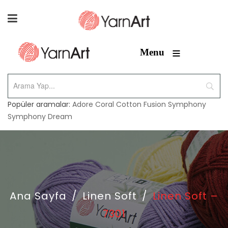
≡
Menu
Popüler aramalar:
Adore
Coral
Cotton Fusion
Symphony
Symphony Dream
Ana Sayfa
/
Linen Soft
/
Linen Soft –
7301