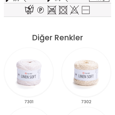
33 S
17 S
Diğer Renkler
7301
7302