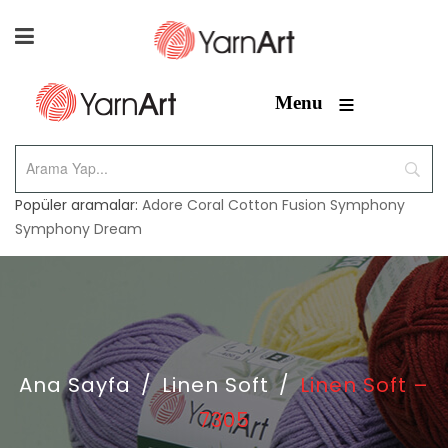
≡
Menu
Popüler aramalar:
Adore
Coral
Cotton Fusion
Symphony
Symphony Dream
Ana Sayfa
/
Linen Soft
/
Linen Soft –
7305