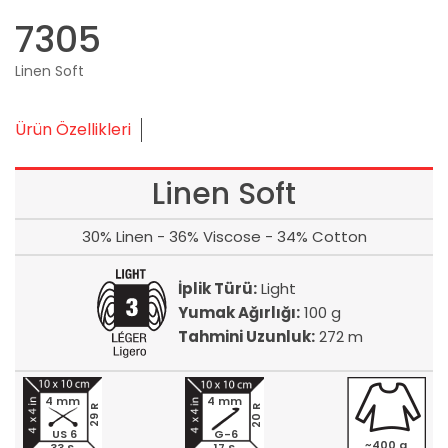
7305
Linen Soft
Ürün Özellikleri
Linen Soft
30% Linen - 36% Viscose - 34% Cotton
İplik Türü:
Light
Yumak Ağırlığı:
100 g
Tahmini Uzunluk:
272 m
4 mm
4 mm
20 R
29 R
US 6
G-6
~400 g