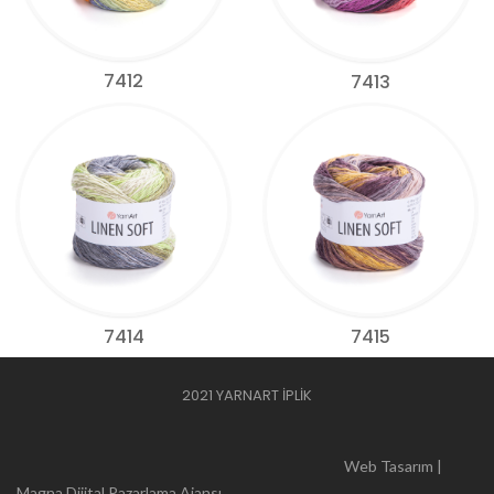
7412
7413
7414
7415
2021 YARNART İPLİK
Web Tasarım |
Magna Dijital Pazarlama Ajansı