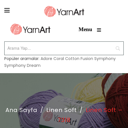
≡
Menu
Popüler aramalar:
Adore
Coral
Cotton Fusion
Symphony
Symphony Dream
Ana Sayfa
/
Linen Soft
/
Linen Soft –
7318