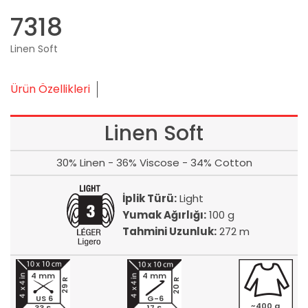
7318
Linen Soft
Ürün Özellikleri
Linen Soft
30% Linen - 36% Viscose - 34% Cotton
İplik Türü:
Light
Yumak Ağırlığı:
100 g
Tahmini Uzunluk:
272 m
4 mm
4 mm
20 R
29 R
US 6
G-6
~400 g