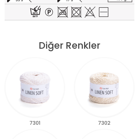
33 S
17 S
Diğer Renkler
7301
7302