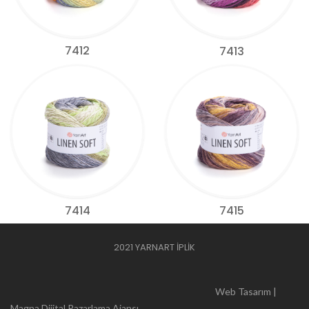
7412
7413
7414
7415
2021 YARNART İPLİK
Web Tasarım |
Magna Dijital Pazarlama Ajansı