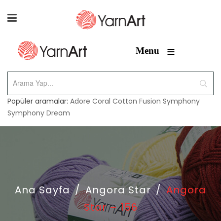
≡
Menu
Popüler aramalar:
Adore
Coral
Cotton Fusion
Symphony
Symphony Dream
Ana Sayfa
/
Angora Star
/
Angora
Star – 156