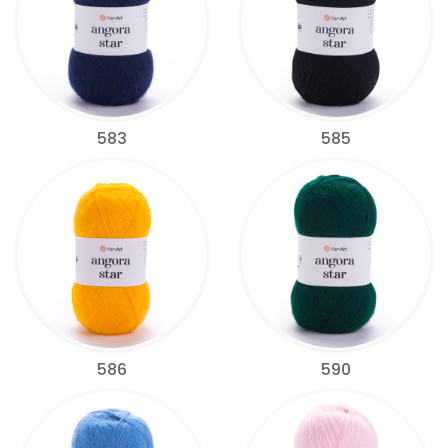
583
585
586
590