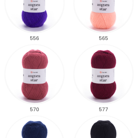
556
565
570
577