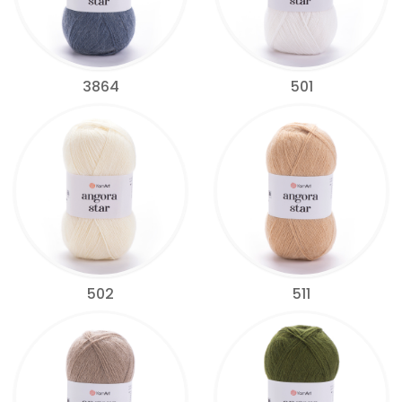
3864
501
502
511