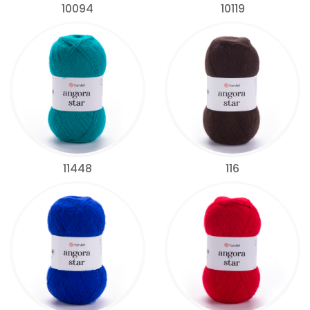
10094
10119
11448
116