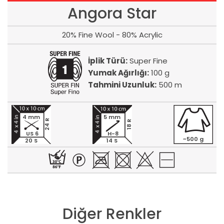
Angora Star
20% Fine Wool - 80% Acrylic
İplik Türü:
Super Fine
Yumak Ağırlığı:
100 g
Tahmini Uzunluk:
500 m
4 mm
5 mm
24 R
18 R
US 6
H-8
~500 g
20 S
14 S
Diğer Renkler