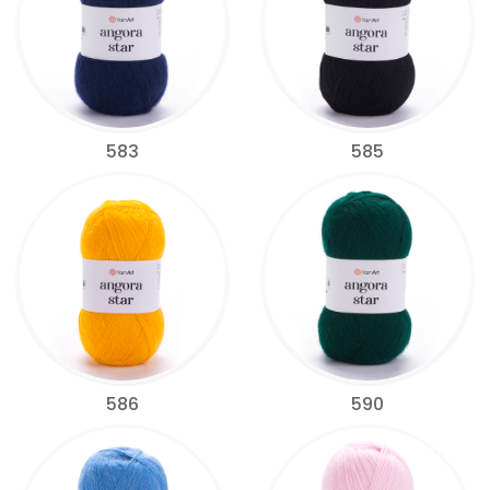
583
585
586
590