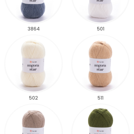
3864
501
502
511