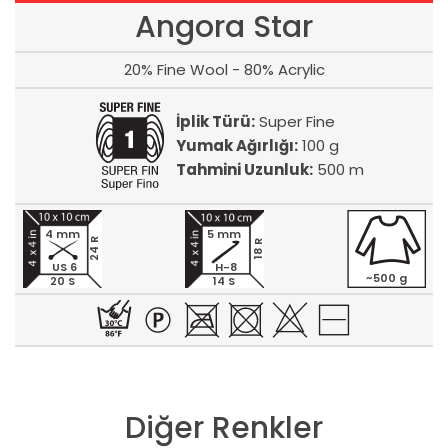
Angora Star
20% Fine Wool - 80% Acrylic
İplik Türü:
Super Fine
Yumak Ağırlığı:
100 g
Tahmini Uzunluk:
500 m
4 mm
5 mm
24 R
18 R
US 6
H-8
~500 g
20 S
14 S
Diğer Renkler