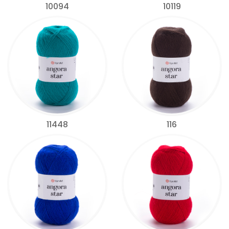
10094
10119
11448
116