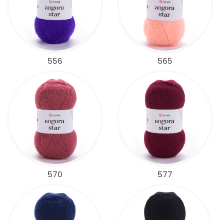
556
565
570
577