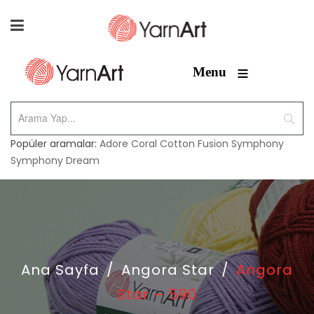
≡
Menu
Popüler aramalar:
Adore
Coral
Cotton Fusion
Symphony
Symphony Dream
Ana Sayfa
/
Angora Star
/
Angora
Star – 590