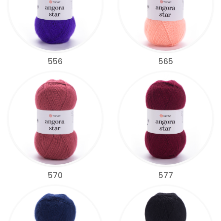
556
565
570
577