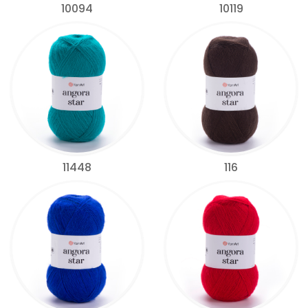
10094
10119
11448
116