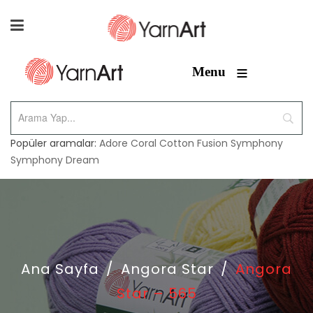
≡
Menu
Popüler aramalar:
Adore
Coral
Cotton Fusion
Symphony
Symphony Dream
Ana Sayfa
/
Angora Star
/
Angora
Star – 565