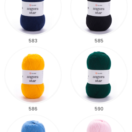
583
585
586
590