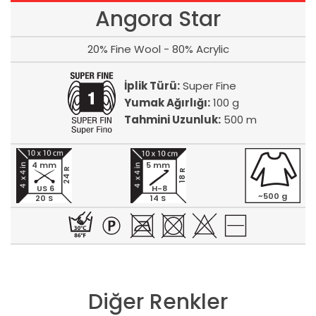
Angora Star
20% Fine Wool - 80% Acrylic
İplik Türü:
Super Fine
Yumak Ağırlığı:
100 g
Tahmini Uzunluk:
500 m
4 mm
5 mm
24 R
18 R
US 6
H-8
~500 g
20 S
14 S
Diğer Renkler