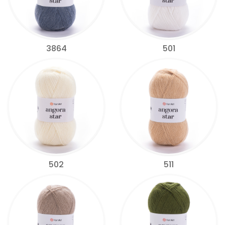
3864
501
502
511