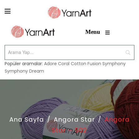
≡
Menu
Popüler aramalar:
Adore
Coral
Cotton Fusion
Symphony
Symphony Dream
Ana Sayfa
/
Angora Star
/
Angora
Star – 502