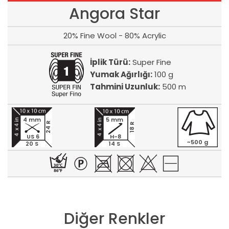
Angora Star
20% Fine Wool - 80% Acrylic
İplik Türü:
Super Fine
Yumak Ağırlığı:
100 g
Tahmini Uzunluk:
500 m
4 mm
5 mm
24 R
18 R
US 6
H-8
~500 g
20 S
14 S
Diğer Renkler