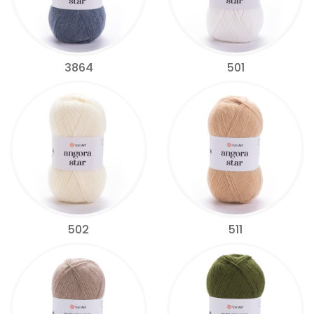
3864
501
502
511