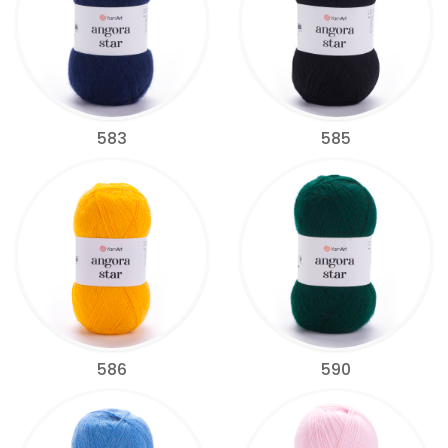
583
585
586
590