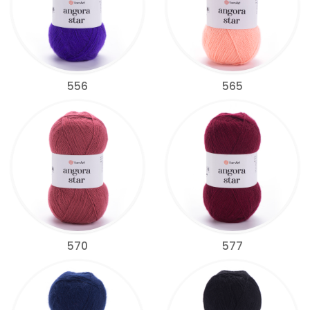
556
565
570
577