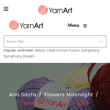
≡
Menu
Popüler aramalar:
Adore
Coral
Cotton Fusion
Symphony
Symphony Dream
Ana Sayfa
/
Flowers Moonlight
/
Flowers Moonlight – 3274