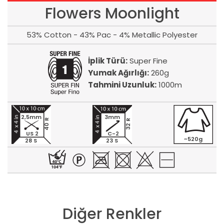
Flowers Moonlight
53% Cotton - 43% Pac - 4% Metallic Polyester
İplik Türü:
Super Fine
Yumak Ağırlığı:
260g
Tahmini Uzunluk:
1000m
2,5mm
3mm
40 R
32 R
US 2
C-2
~520g
28 S
23 S
Diğer Renkler