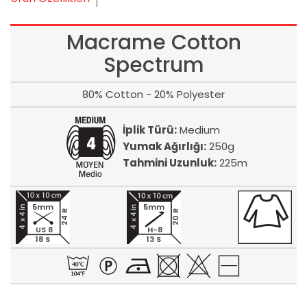
Macrame Cotton
Spectrum
80% Cotton - 20% Polyester
İplik Türü:
Medium
Yumak Ağırlığı:
250g
Tahmini Uzunluk:
225m
5mm
5mm
24 R
20 R
US 8
H-8
18 S
13 S