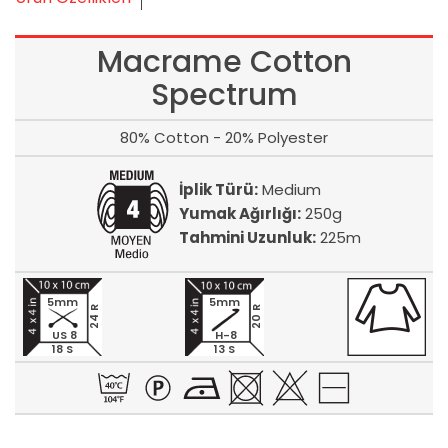
Macrame Cotton
Spectrum
80% Cotton - 20% Polyester
İplik Türü:
Medium
Yumak Ağırlığı:
250g
Tahmini Uzunluk:
225m
5mm
5mm
24 R
20 R
US 8
H-8
18 S
13 S