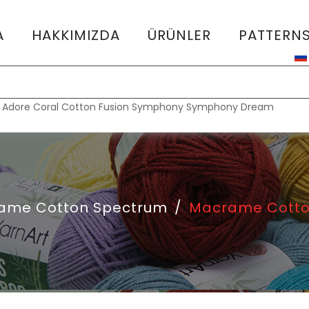
A
HAKKIMIZDA
ÜRÜNLER
PATTERN
:
Adore
Coral
Cotton Fusion
Symphony
Symphony Dream
ame Cotton Spectrum
/
Macrame Cotto