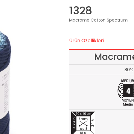
1328
Macrame Cotton Spectrum
Ürün Özellikleri
Macrame
80% 
5mm
24 R
US 8
18 S