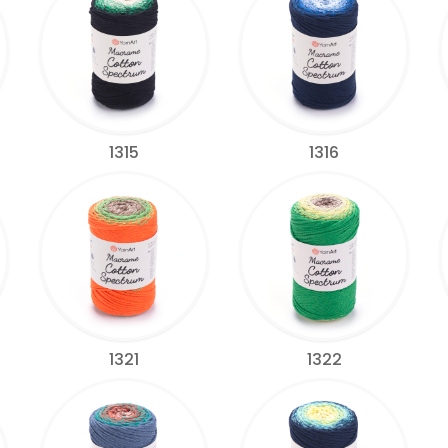
1315
1316
1321
1322