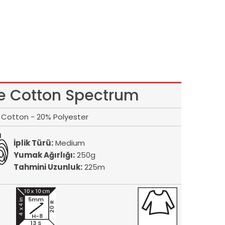
 Cotton Spectrum
Cotton - 20% Polyester
İplik Türü:
Medium
Yumak Ağırlığı:
250g
Tahmini Uzunluk:
225m
5mm
20 R
H-8
13 S