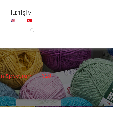
S
İLETIŞIM
n Spectrum – 1328