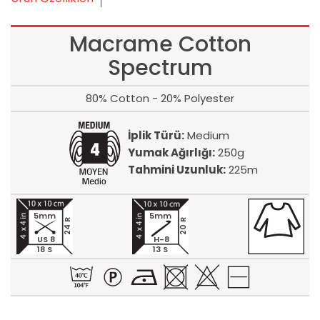
Macrame Cotton
Spectrum
80% Cotton - 20% Polyester
İplik Türü:
Medium
Yumak Ağırlığı:
250g
Tahmini Uzunluk:
225m
5mm
5mm
24 R
20 R
US 8
H-8
18 S
13 S