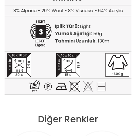
8% Alpaca - 20% Wool - 8% Viscose - 64% Acrylic
İplik Türü:
Light
Yumak Ağırlığı:
50g
Tahmini Uzunluk:
130m
4mm
4mm
24 R
19 R
US 6
G-6
~500g
20 S
15 S
Diğer Renkler