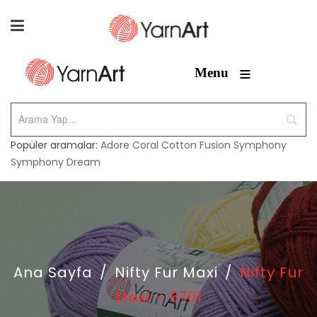
≡
Menu
Popüler aramalar:
Adore
Coral
Cotton Fusion
Symphony
Symphony Dream
Ana Sayfa
/
Nifty Fur Maxi
/
Nifty Fur
Maxi – 6701