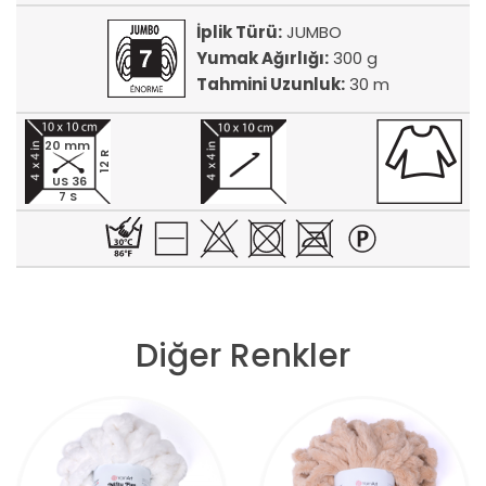
İplik Türü:
JUMBO
Yumak Ağırlığı:
300 g
Tahmini Uzunluk:
30 m
20 mm
12 R
US 36
7 S
Diğer Renkler