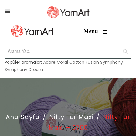
≡
Menu
Popüler aramalar:
Adore
Coral
Cotton Fusion
Symphony
Symphony Dream
Ana Sayfa
/
Nifty Fur Maxi
/
Nifty Fur
Maxi – 6706